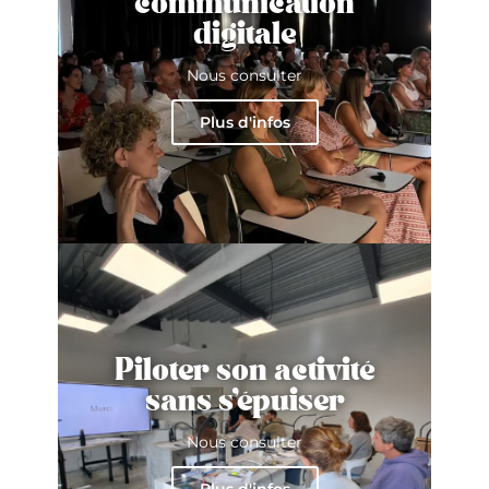
communication
digitale
Nous consulter
Plus d'infos
Piloter son activité
sans s'épuiser
Nous consulter
Plus d'infos