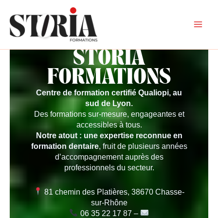
Aller
Mai
au
Men
contenu
STORIA
FORMATIONS
Centre de formation certifié Qualiopi, au
sud de Lyon.
Des formations sur-mesure, engageantes et
accessibles à tous.
Notre atout : une expertise reconnue en
formation dentaire
, fruit de plusieurs années
d’accompagnement auprès des
professionnels du secteur.
81 chemin des Platières, 38670 Chasse-
sur-Rhône
06 35 22 17 87 –